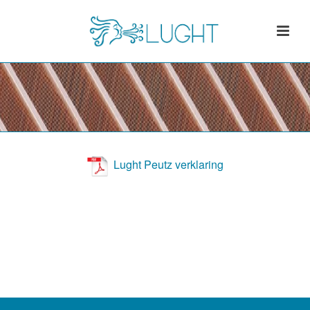
Lught Peutz verklaring